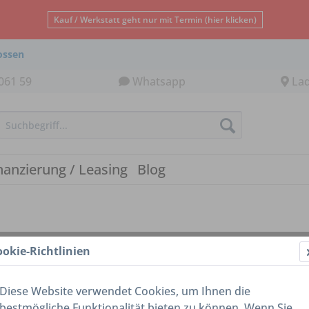
Kauf / Werkstatt geht nur mit Termin (hier klicken)
ossen
061 59
Whatsapp
La
nanzierung / Leasing
Blog
ookie-Richtlinien
Diese Website verwendet Cookies, um Ihnen die
bestmögliche Funktionalität bieten zu können. Wenn Sie