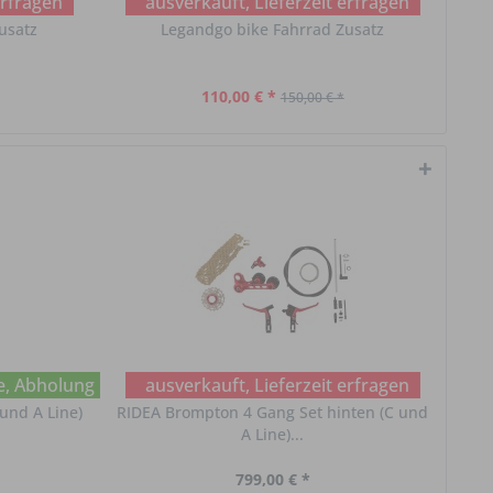
erfragen
ausverkauft, Lieferzeit erfragen
usatz
Legandgo bike Fahrrad Zusatz
110,00 € *
150,00 € *
e, Abholung im Chat erfragen
ausverkauft, Lieferzeit erfragen
und A Line)
RIDEA Brompton 4 Gang Set hinten (C und
J
A Line)...
799,00 € *