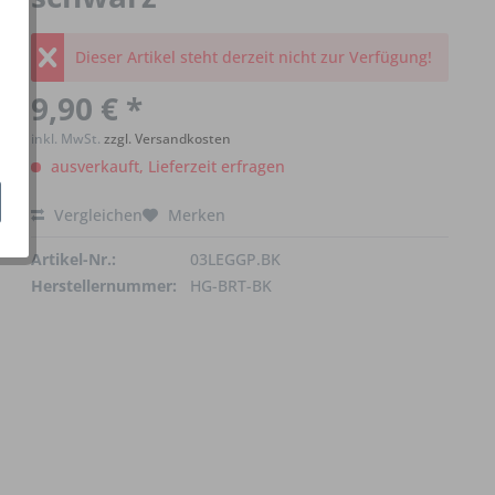
Dieser Artikel steht derzeit nicht zur Verfügung!
9,90 € *
inkl. MwSt.
zzgl. Versandkosten
ausverkauft, Lieferzeit erfragen
Vergleichen
Merken
Artikel-Nr.:
03LEGGP.BK
Herstellernummer:
HG-BRT-BK