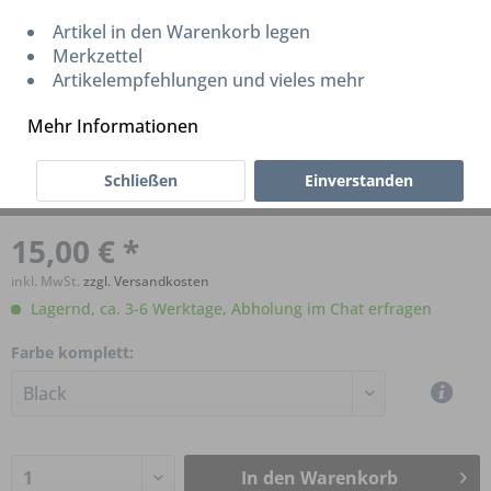
Artikel in den Warenkorb legen
Merkzettel
Artikelempfehlungen und vieles mehr
Mehr Informationen
Schließen
Einverstanden
Hexlox 4mm
15,00 € *
inkl. MwSt.
zzgl. Versandkosten
Lagernd, ca. 3-6 Werktage, Abholung im Chat erfragen
Farbe komplett:
In den
Warenkorb