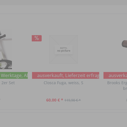
ragen
6 Werktage, Abholung im Chat erfragen
ausverkauft, Lieferzeit erfragen
ausverkau
n 2er Set
Closca Fuga, weiss, S
Brooks Erg
br
*
60,00 € *
119,90 € *