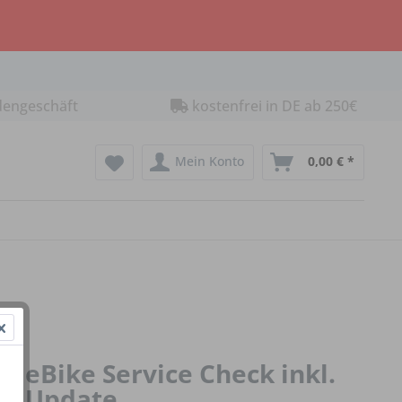
dengeschäft
kostenfrei in DE ab 250€
Mein Konto
0,00 € *
eBike Service Check inkl.
Update