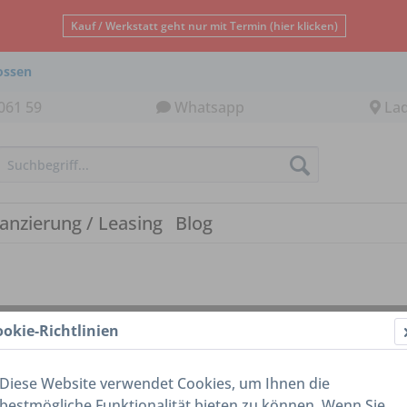
Kauf / Werkstatt geht nur mit Termin (hier klicken)
ossen
061 59
Whatsapp
La
nanzierung / Leasing
Blog
ookie-Richtlinien
Diese Website verwendet Cookies, um Ihnen die
bestmögliche Funktionalität bieten zu können. Wenn Sie