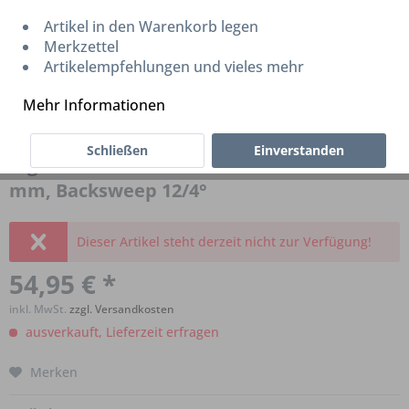
Artikel in den Warenkorb legen
Merkzettel
Artikelempfehlungen und vieles mehr
Mehr Informationen
Schließen
Einverstanden
Ergotec Lenker Riser Bar 30 31.8 Rise 30
mm, Backsweep 12/4°
Dieser Artikel steht derzeit nicht zur Verfügung!
54,95 € *
inkl. MwSt.
zzgl. Versandkosten
ausverkauft, Lieferzeit erfragen
Merken