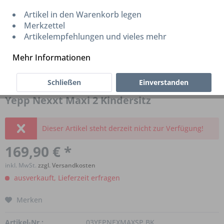
Artikel in den Warenkorb legen
Merkzettel
Artikelempfehlungen und vieles mehr
Mehr Informationen
Schließen
Einverstanden
Yepp Nexxt Maxi 2 Kindersitz
Dieser Artikel steht derzeit nicht zur Verfügung!
169,90 € *
inkl. MwSt.
zzgl. Versandkosten
ausverkauft, Lieferzeit erfragen
Merken
Artikel-Nr.:
03YEPNEXMAXSP.BK