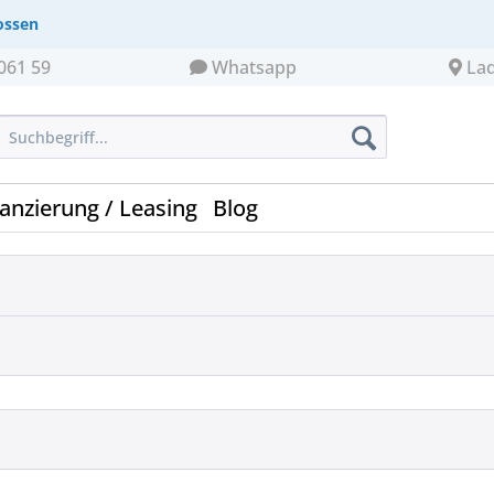
ossen
061 59
Whatsapp
La
nanzierung / Leasing
Blog