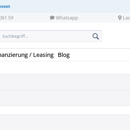
ossen
061 59
Whatsapp
La
nanzierung / Leasing
Blog