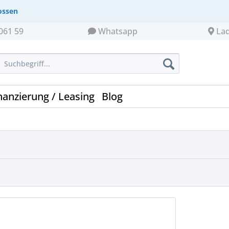
ossen
061 59
Whatsapp
La
nanzierung / Leasing
Blog